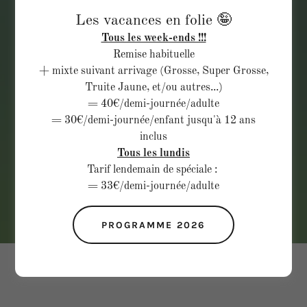
Pêcherie et
Les vacances en folie 🤪
Tous les week-ends !!!
taverne,
Remise habituelle
accessible à tous !
+ mixte suivant arrivage (Grosse, Super Grosse,
Truite Jaune, et/ou autres...)
Un endroit convivial pour
= 40€/demi-journée/adulte
= 30€/demi-journée/enfant jusqu'à 12 ans
passer un agréable moment de
inclus
détente
Tous les lundis
Tarif lendemain de spéciale :
= 33€/demi-journée/adulte
Programme 2026
PROGRAMME 2026