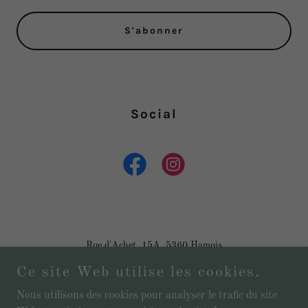
S'abonner
Social
Rue d'Achet, 15A, 5360 Hamois
Copyright © 2022 Pêcherie les étangs du Bocq - Tous droits
Ce site Web utilise les cookies.
réservés.
Numéro de TVA : BE 0842 551 304
Nous utilisons des cookies pour analyser le trafic du site